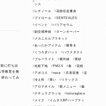
ンス
レチノール
花粉症皮膚炎
ブイロール
SENTEALES
イベント
バリアセラム
副交感神経
ターンオーバー
メカニカルプラネット
あったかアイテム
腹巻き
くつろぎパット
ハウスダスト
ブルーライト
紫外線
黄砂
年前に打ち出
化粧下地
PM2.5
春
花粉
高等教育を無
アポコス
nava
爪美容液
足
 終わってみ
冷え性
寒い
リラックス
アロマオイル
新メニュー
歯
ナチュラグラッセ
naturaglace
メイク
イムタスBPハーブティ