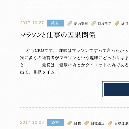
2017.10.27
経営
夢の実現
目標設定
経営
マラソンと仕事の因果関係
どもCKOです。 趣味はマラソンですって言ったから
実に多くの経営者がマラソンという趣味にどっぷりは
と．．． 最初は、健康の為とかダイエットの為であ
出て、目標タイム…
2017.10.03
経営
目標
目標設定
目標達成