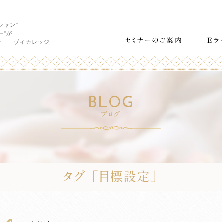
シャン"
ー"が
セミナーのご案内
Eラ
場――ヴィカレッジ
BLOG
ブログ
タグ 「目標設定」