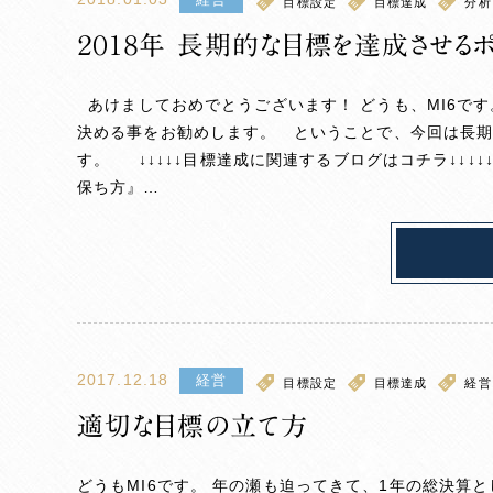
目標設定
目標達成
分析
２０１８年 長期的な目標を達成させるポ
あけましておめでとうございます！ どうも、MI6で
決める事をお勧めします。 ということで、今回は長
す。 ↓↓↓↓↓目標達成に関連するブログはコチラ↓↓
保ち方』…
2017.12.18
経営
目標設定
目標達成
経営
適切な目標の立て方
どうもMI6です。 年の瀬も迫ってきて、1年の総決