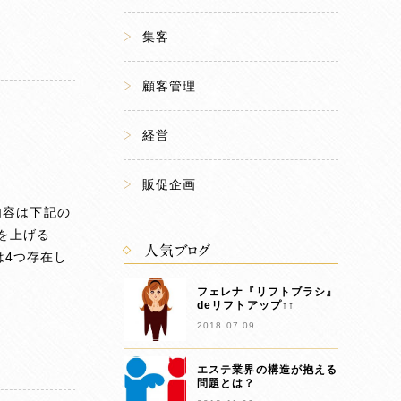
集客
顧客管理
経営
販促企画
内容は下記の
価を上げる
人気ブログ
は4つ存在し
フェレナ『リフトブラシ』
deリフトアップ↑↑
2018.07.09
エステ業界の構造が抱える
問題とは？