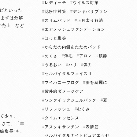
レディッチ
ウイルス対策
ピといった
花粉症対策
デンキバリブラシ
をまずは分解
スリムパッド
正月太り解消
存売上 など
エアメッシュファンデーション
ほっと腹巻
からだの内側あたためパッド
めぐさ
薄毛
アロマ
鎮静
うるおい
ハリ
弾力
セルバイタルフェイスⅡ
マイハニーブログ
腸を綺麗に
紫外線ダメージケア
ワンクイックジェルパック
夏
リフレッシュ
むくみ
いて少々。
タイムエッセンス
 さて、「年
アスタキサンチン
表情筋
編集長”も、
セルバイタルナイトピュアエッセ