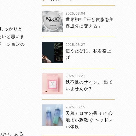
2025.07.04
世界初‼「汗と皮脂を美
容成分に変える」
しっかりと
たいと思いま
ベーションの
2025.06.27
使うたびに、私を格上
げ
2025.06.21
鉄不足のサイン、 出て
いませんか?
2025.06.15
天然アロマの香りと 心
地よい刺激で ヘッドス
パ体験
んな中、ある