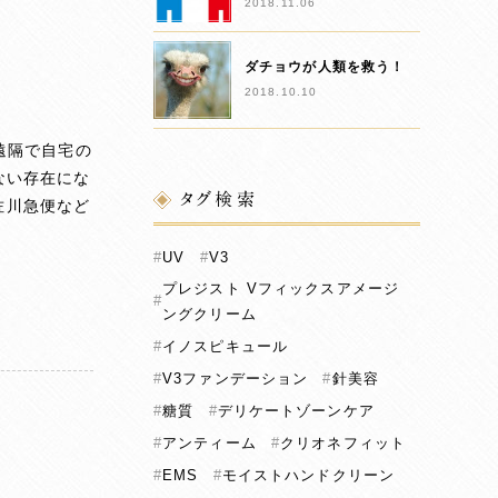
2018.11.06
ダチョウが人類を救う！
2018.10.10
う遠隔で自宅の
ない存在にな
タグ検索
佐川急便など
UV
V3
プレジスト Vフィックスアメージ
ングクリーム
イノスピキュール
V3ファンデーション
針美容
糖質
デリケートゾーンケア
アンティーム
クリオネフィット
EMS
モイストハンドクリーン