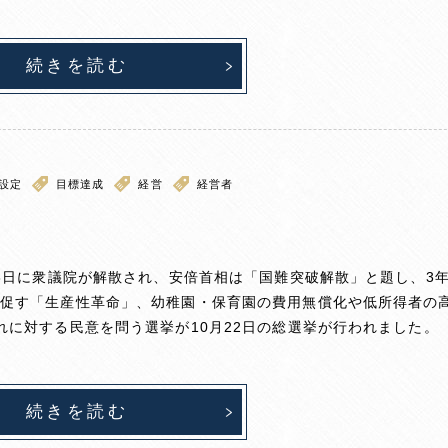
続きを読む
設定
目標達成
経営
経営者
28日に衆議院が解散され、安倍首相は「国難突破解散」と題し、3
を促す「生産性革命」、幼稚園・保育園の費用無償化や低所得者の
れに対する民意を問う選挙が10月22日の総選挙が行われました。
続きを読む