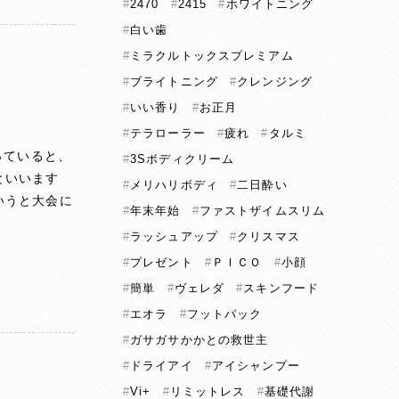
2470
2415
ホワイトニング
白い歯
ミラクルトックスプレミアム
ブライトニング
クレンジング
いい香り
お正月
テラローラー
疲れ
タルミ
っていると、
3Sボディクリーム
といいます
メリハリボディ
二日酔い
いうと大会に
年末年始
ファストザイムスリム
ラッシュアップ
クリスマス
プレゼント
ＰＩＣＯ
小顔
簡単
ヴェレダ
スキンフード
エオラ
フットパック
ガサガサかかとの救世主
ドライアイ
アイシャンプー
Vi+
リミットレス
基礎代謝