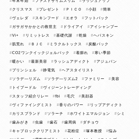
年末年始
ファストザイムスリム
ラッシュアップ
クリスマス
プレゼント
ＰＩＣＯ
小顔
簡単
ヴェレダ
スキンフード
エオラ
フットパック
ガサガサかかとの救世主
ドライアイ
アイシャンプー
Vi+
リミットレス
基礎代謝
乾燥
ヘパスキン
肌荒れ
ＢＪＣ
ミラクルトックス
炭酸パック
CO2ワンクイックジェルパック
着膨れ
寒い季節
暖かい
最新美容
ラッシュアディクト
アジュバン
プリンシェル
静電気
ヘアスタイリスト
ソラデ―リズム
ソラデ―リズム2
ファミリー
美容
トイプードル
ヴィジーントレーディング
スタッフ紹介リレー
fbi
毛穴
美顔器
ヴィファイングミスト
香りのパワー
リップアディクト
カリスブランド
ソラーチ
ホワイトエマルジョン
シミ
歯みがき
虫歯
歯石
歯周病
ダチョウ
キャブロッククリアミスト
花粉症
塚本教授
悩み