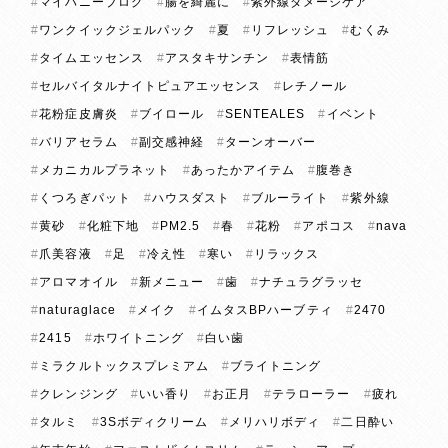
マイハニーブログ
腸を綺麗に
紫外線ダメージケア
ワンクイックジェルパック
夏
リフレッシュ
むくみ
タイムエッセンス
アスタキサンチン
表情筋
セルバイタルナイトピュアエッセンス
レチノール
花粉症皮膚炎
ブイロール
SENTEALES
イベント
バリアセラム
副交感神経
ターンオーバー
メカニカルプラネット
あったかアイテム
腹巻き
くつろぎパット
ハウスダスト
ブルーライト
紫外線
黄砂
化粧下地
PM2.5
春
花粉
アポコス
nava
爪美容液
足
冷え性
寒い
リラックス
アロマオイル
新メニュー
歯
ナチュラグラッセ
naturaglace
メイク
イムタスBPハーブティ
2470
2415
ホワイトニング
白い歯
ミラクルトックスプレミアム
ブライトニング
クレンジング
いい香り
お正月
テラローラー
疲れ
タルミ
3Sボディクリーム
メリハリボディ
二日酔い