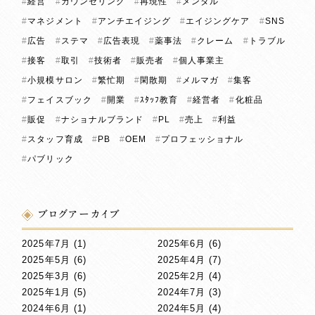
経営
カウンセリング
再現性
メンタル
マネジメント
アンチエイジング
エイジングケア
SNS
広告
ステマ
広告表現
薬事法
クレーム
トラブル
接客
取引
技術者
販売者
個人事業主
小規模サロン
繁忙期
閑散期
メルマガ
集客
フェイスブック
開業
ｽﾀｯﾌ教育
経営者
化粧品
販促
ナショナルブランド
PL
売上
利益
スタッフ育成
PB
OEM
プロフェッショナル
パブリック
ブログアーカイブ
2025年7月
(1)
2025年6月
(6)
2025年5月
(6)
2025年4月
(7)
2025年3月
(6)
2025年2月
(4)
2025年1月
(5)
2024年7月
(3)
2024年6月
(1)
2024年5月
(4)