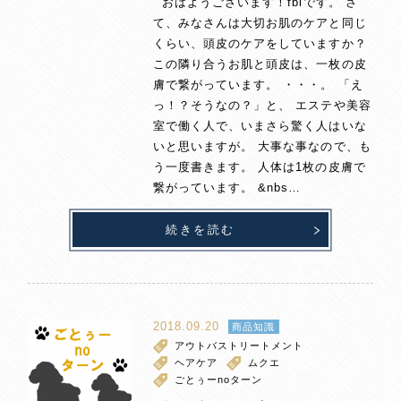
おはようございます！fbiです。 さ
て、みなさんは大切お肌のケアと同じ
くらい、頭皮のケアをしていますか？
この隣り合うお肌と頭皮は、一枚の皮
膚で繋がっています。 ・・・。 「え
っ！？そうなの？」と、 エステや美容
室で働く人で、いまさら驚く人はいな
いと思いますが。 大事な事なので、も
う一度書きます。 人体は1枚の皮膚で
繋がっています。 &nbs…
続きを読む
2018.09.20
商品知識
アウトバストリートメント
ヘアケア
ムクエ
ごとぅーnoターン