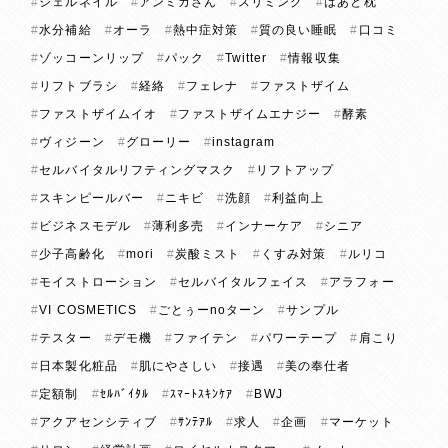
ジェルネイル
アンミカさん
スリミング
はあと枕
水分補給
オーラ
熱中症対策
質の良い睡眠
口コミ
ゾッコーンリップ
パック
Twitter
情報収集
リフトブラシ
経絡
フェレナ
ファストザイム
ファストザイムイオ
ファストザイムエナジー
酵素
ヴィジーン
グローリー
instagram
セルバイタルリフティングマスク
リフトアップ
スキンピールバー
ニキビ
洗顔
利益向上
ビジネスモデル
薄利多売
インナーケア
シニア
少子高齢化
mori
炭酸ミスト
くすみ対策
ルリコ
モイストローション
セルバイタルフェイス
アラフォー
VI COSMETICS
ごとぅーnoターン
サンプル
テスター
デモ機
ファイテン
パワーテープ
肩こり
日本製化粧品
肌にやさしい
接遇
美の奉仕者
定額制
ｾﾙﾊﾞｲﾀﾙ
ｽﾏｰﾄｽｷﾝｹｱ
BWJ
アクアセンシティブ
ｻﾝﾃｱﾙ
求人
企画
マーケット