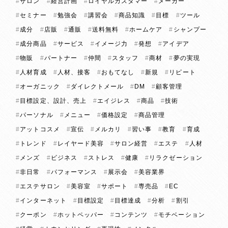
サロン
経営計画
ロイヤルカスタマー
メーカー
セミナー
勉強会
講習会
商品知識
目標
ツール
成分
店販
通販
送料無料
ホームケア
シャンプー
成分商品
サービス
イメージ力
発想
アイデア
物販
パートナー
仲間
スタッフ
商材
夢の実現
人材育成
人材、接客
おもてなし
新規
リピート
オーガニック
ダイレクトメール
DM
顧客管理
目標設定、設計、売上
エイジレス
商品
技術
パーソナル
メニュー
価格設定
商品管理
アットコスメ
宣伝
メルカリ
習い事
教育
育成
トレンド
レイヤード美容
サロン経営
エステ
人材
メンズ
ビジネス
ストレス
健康
リラクゼーション
非日常
パフォーマンス
展示会
美容業界
エステサロン
美容室
サポート
専売品
EC
インターネット
目標設定
目標達成
分析
割引
クーポン
ホットペッパー
コンテンツ
モチベーション