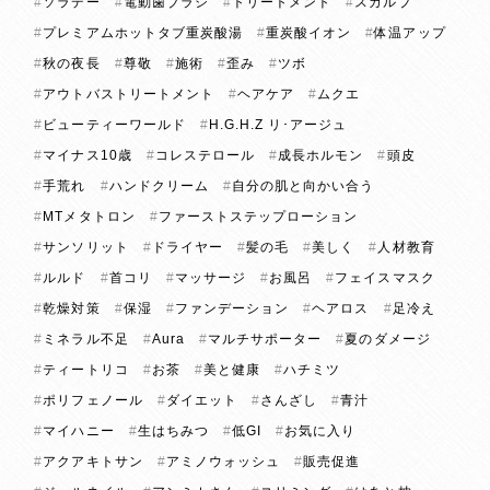
ソラデー
電動歯ブラシ
トリートメント
スカルプ
プレミアムホットタブ重炭酸湯
重炭酸イオン
体温アップ
秋の夜長
尊敬
施術
歪み
ツボ
アウトバストリートメント
ヘアケア
ムクエ
ビューティーワールド
H.G.H.Z リ･アージュ
マイナス10歳
コレステロール
成長ホルモン
頭皮
手荒れ
ハンドクリーム
自分の肌と向かい合う
MTメタトロン
ファーストステップローション
サンソリット
ドライヤー
髪の毛
美しく
人材教育
ルルド
首コリ
マッサージ
お風呂
フェイスマスク
乾燥対策
保湿
ファンデーション
ヘアロス
足冷え
ミネラル不足
Aura
マルチサポーター
夏のダメージ
ティートリコ
お茶
美と健康
ハチミツ
ポリフェノール
ダイエット
さんざし
青汁
マイハニー
生はちみつ
低GI
お気に入り
アクアキトサン
アミノウォッシュ
販売促進