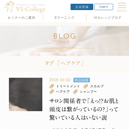
Login
会員登録
MENU
セミナーのご案内
Eラーニング
VIカレッジブログ
BLOG
ブログ
タグ 「ヘアケア」
2018.10.02
商品知識
トリートメント
スカルプ
ヘアケア
シャンプー
サロン関係者で「えっ!?お肌と
頭皮は繋がっているの？」って
驚いている人はいない説