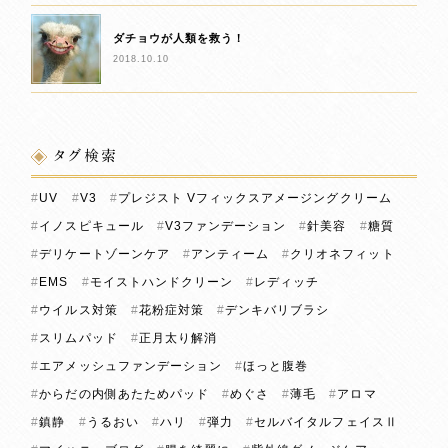
ダチョウが人類を救う！
2018.10.10
タグ検索
UV
V3
プレジスト Vフィックスアメージングクリーム
イノスピキュール
V3ファンデーション
針美容
糖質
デリケートゾーンケア
アンティーム
クリオネフィット
EMS
モイストハンドクリーン
レディッチ
ウイルス対策
花粉症対策
デンキバリブラシ
スリムパッド
正月太り解消
エアメッシュファンデーション
ほっと腹巻
からだの内側あたためパッド
めぐさ
薄毛
アロマ
鎮静
うるおい
ハリ
弾力
セルバイタルフェイスⅡ