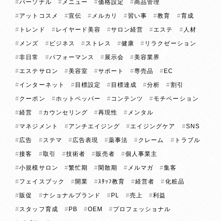
パーソナル
メニュー
価格設定
商品管理
アットコスメ
宣伝
メルカリ
習い事
教育
育成
トレンド
レイヤード美容
サロン経営
エステ
人材
メンズ
ビジネス
ストレス
健康
リラクゼーション
非日常
パフォーマンス
展示会
美容業界
エステサロン
美容室
サポート
専売品
EC
インターネット
目標設定
目標達成
分析
割引
クーポン
ホットペッパー
コンテンツ
モチベーション
経営
カウンセリング
再現性
メンタル
マネジメント
アンチエイジング
エイジングケア
SNS
広告
ステマ
広告表現
薬事法
クレーム
トラブル
接客
取引
技術者
販売者
個人事業主
小規模サロン
繁忙期
閑散期
メルマガ
集客
フェイスブック
開業
ｽﾀｯﾌ教育
経営者
化粧品
販促
ナショナルブランド
PL
売上
利益
スタッフ育成
PB
OEM
プロフェッショナル