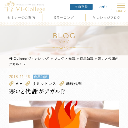
Login
会員登録
MENU
セミナーのご案内
Eラーニング
VIカレッジブログ
BLOG
ブログ
VI-College(ヴィカレッジ)
>
ブログ
>
知識
>
商品知識
>
寒いと代謝が
アガル！？
2018.11.26
商品知識
Vi+
リミットレス
基礎代謝
寒いと代謝がアガル！？