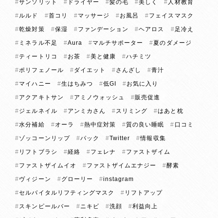
サンソリット
ドライヤー
髪の毛
美しく
人材教育
ルルド
首コリ
マッサージ
お風呂
フェイスマスク
乾燥対策
保湿
ファンデーション
ヘアロス
足冷え
ミネラル不足
Aura
マルチサポーター
夏のダメージ
ティートリコ
お茶
美と健康
ハチミツ
ポリフェノール
ダイエット
さんざし
青汁
マイハニー
生はちみつ
低GI
お気に入り
アクアキトサン
アミノウォッシュ
販売促進
ジェルネイル
アンミカさん
スリミング
はあと枕
水分補給
オーラ
熱中症対策
質の良い睡眠
口コミ
ゾッコーンリップ
パック
Twitter
情報収集
リフトブラシ
経絡
フェレナ
ファストザイム
ファストザイムイオ
ファストザイムエナジー
酵素
ヴィジーン
グローリー
instagram
セルバイタルリフティングマスク
リフトアップ
スキンピールバー
ニキビ
洗顔
利益向上