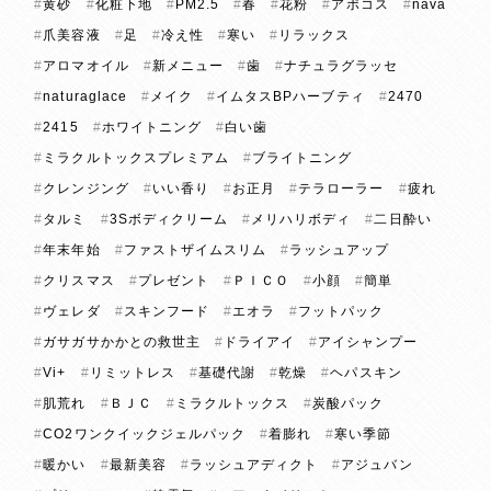
黄砂
化粧下地
PM2.5
春
花粉
アポコス
nava
爪美容液
足
冷え性
寒い
リラックス
アロマオイル
新メニュー
歯
ナチュラグラッセ
naturaglace
メイク
イムタスBPハーブティ
2470
2415
ホワイトニング
白い歯
ミラクルトックスプレミアム
ブライトニング
クレンジング
いい香り
お正月
テラローラー
疲れ
タルミ
3Sボディクリーム
メリハリボディ
二日酔い
年末年始
ファストザイムスリム
ラッシュアップ
クリスマス
プレゼント
ＰＩＣＯ
小顔
簡単
ヴェレダ
スキンフード
エオラ
フットパック
ガサガサかかとの救世主
ドライアイ
アイシャンプー
Vi+
リミットレス
基礎代謝
乾燥
ヘパスキン
肌荒れ
ＢＪＣ
ミラクルトックス
炭酸パック
CO2ワンクイックジェルパック
着膨れ
寒い季節
暖かい
最新美容
ラッシュアディクト
アジュバン