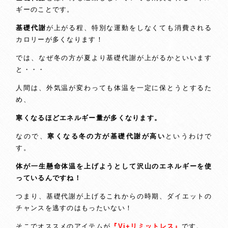
ギーのことです。
基礎代謝
が上がる程、特別な運動をしなくても消費される
カロリーが多くなります！
では、なぜ冬の方が夏より基礎代謝が上がるかといいます
と・・・
人間は、外気温が変わっても体温を一定に保とうとするた
め、
寒くなるほどエネルギー量が多くなります。
なので、
寒くなる冬の方が基礎代謝が高い
というわけで
す。
体が一生懸命体温を上げようとして沢山のエネルギーを使
っているんですね！
つまり、基礎代謝が上げるこれからの時期、ダイエットの
チャンスを逃すのはもったいない！
そこでオススメのアイテムが
『Vi+リミットレス』
です。