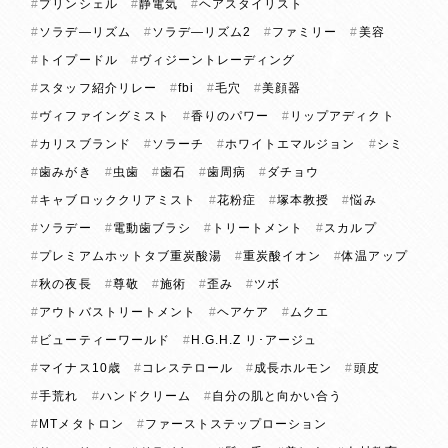
プリンシェル
静電気
ヘアスタイリスト
ソラデ―リズム
ソラデ―リズム2
ファミリー
美容
トイプードル
ヴィジーントレーディング
スタッフ紹介リレー
fbi
毛穴
美顔器
ヴィファイングミスト
香りのパワー
リップアディクト
カリスブランド
ソラーチ
ホワイトエマルジョン
シミ
歯みがき
虫歯
歯石
歯周病
ダチョウ
キャブロッククリアミスト
花粉症
塚本教授
悩み
ソラデー
電動歯ブラシ
トリートメント
スカルプ
プレミアムホットタブ重炭酸湯
重炭酸イオン
体温アップ
秋の夜長
尊敬
施術
歪み
ツボ
アウトバストリートメント
ヘアケア
ムクエ
ビューティーワールド
H.G.H.Z リ･アージュ
マイナス10歳
コレステロール
成長ホルモン
頭皮
手荒れ
ハンドクリーム
自分の肌と向かい合う
MTメタトロン
ファーストステップローション