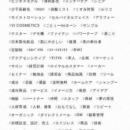
ビジネスモデル
薄利多売
インナーケア
シニア
少子高齢化
mori
炭酸ミスト
くすみ対策
ルリコ
モイストローション
セルバイタルフェイス
アラフォー
VI COSMETICS
ごとぅーnoターン
サンプル
テスター
デモ機
ファイテン
パワーテープ
肩こり
日本製化粧品
肌にやさしい
接遇
美の奉仕者
定額制
ｾﾙﾊﾞｲﾀﾙ
ｽﾏｰﾄｽｷﾝｹｱ
BWJ
アクアセンシティブ
ｻﾝﾃｱﾙ
求人
企画
マーケット
サロン
経営計画
ロイヤルカスタマー
メーカー
セミナー
勉強会
講習会
商品知識
目標
ツール
成分
店販
通販
送料無料
ホームケア
シャンプー
成分商品
サービス
イメージ力
発想
アイデア
物販
パートナー
仲間
スタッフ
商材
夢の実現
人材育成
人材、接客
おもてなし
新規
リピート
オーガニック
ダイレクトメール
DM
顧客管理
目標設定、設計、売上
エイジレス
商品
技術