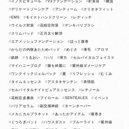
イノスピキュール
V3ファンデーション
針美容
糖質
デリケートゾーンケア
アンティーム
クリオネフィット
EMS
モイストハンドクリーン
レディッチ
ウイルス対策
花粉症対策
デンキバリブラシ
スリムパッド
正月太り解消
エアメッシュファンデーション
ほっと腹巻
からだの内側あたためパッド
めぐさ
薄毛
アロマ
鎮静
うるおい
ハリ
弾力
セルバイタルフェイスⅡ
マイハニーブログ
腸を綺麗に
紫外線ダメージケア
ワンクイックジェルパック
夏
リフレッシュ
むくみ
タイムエッセンス
アスタキサンチン
表情筋
セルバイタルナイトピュアエッセンス
レチノール
花粉症皮膚炎
ブイロール
SENTEALES
イベント
バリアセラム
副交感神経
ターンオーバー
メカニカルプラネット
あったかアイテム
腹巻き
くつろぎパット
ハウスダスト
ブルーライト
紫外線