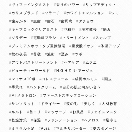
ヴィファイングミスト
香りのパワー
リップアディクト
カリスブランド
ソラーチ
ホワイトエマルジョン
シミ
歯みがき
虫歯
歯石
歯周病
ダチョウ
キャブロッククリアミスト
花粉症
塚本教授
悩み
ソラデー
電動歯ブラシ
トリートメント
スカルプ
プレミアムホットタブ重炭酸湯
重炭酸イオン
体温アップ
秋の夜長
尊敬
施術
歪み
ツボ
アウトバストリートメント
ヘアケア
ムクエ
ビューティーワールド
H.G.H.Z リ･アージュ
マイナス10歳
コレステロール
成長ホルモン
頭皮
手荒れ
ハンドクリーム
自分の肌と向かい合う
MTメタトロン
ファーストステップローション
サンソリット
ドライヤー
髪の毛
美しく
人材教育
ルルド
首コリ
マッサージ
お風呂
フェイスマスク
乾燥対策
保湿
ファンデーション
ヘアロス
足冷え
ミネラル不足
Aura
マルチサポーター
夏のダメージ