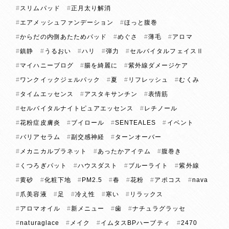
スリムパッド
正月太り解消
エアメッシュファンデーション
ほっと腹巻
からだの内側あたためパッド
めぐさ
薄毛
アロマ
鎮静
うるおい
ハリ
弾力
セルバイタルフェイスⅡ
マイハニーブログ
腸を綺麗に
紫外線ダメージケア
ワンクイックジェルパック
夏
リフレッシュ
むくみ
タイムエッセンス
アスタキサンチン
表情筋
セルバイタルナイトピュアエッセンス
レチノール
花粉症皮膚炎
ブイロール
SENTEALES
イベント
バリアセラム
副交感神経
ターンオーバー
メカニカルプラネット
あったかアイテム
腹巻き
くつろぎパット
ハウスダスト
ブルーライト
紫外線
黄砂
化粧下地
PM2.5
春
花粉
アポコス
nava
爪美容液
足
冷え性
寒い
リラックス
アロマオイル
新メニュー
歯
ナチュラグラッセ
naturaglace
メイク
イムタスBPハーブティ
2470