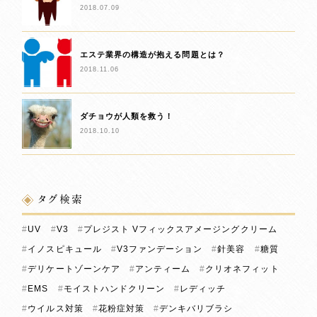
2018.07.09
エステ業界の構造が抱える問題とは？
2018.11.06
ダチョウが人類を救う！
2018.10.10
タグ検索
UV
V3
プレジスト Vフィックスアメージングクリーム
イノスピキュール
V3ファンデーション
針美容
糖質
デリケートゾーンケア
アンティーム
クリオネフィット
EMS
モイストハンドクリーン
レディッチ
ウイルス対策
花粉症対策
デンキバリブラシ