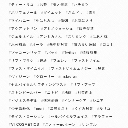
ティートリコ
お茶
美と健康
ハチミツ
ポリフェノール
ダイエット
さんざし
青汁
マイハニー
生はちみつ
低GI
お気に入り
アクアキトサン
アミノウォッシュ
販売促進
ジェルネイル
アンミカさん
スリミング
はあと枕
水分補給
オーラ
熱中症対策
質の良い睡眠
口コミ
ゾッコーンリップ
パック
Twitter
情報収集
リフトブラシ
経絡
フェレナ
ファストザイム
ファストザイムイオ
ファストザイムエナジー
酵素
ヴィジーン
グローリー
instagram
セルバイタルリフティングマスク
リフトアップ
スキンピールバー
ニキビ
洗顔
利益向上
ビジネスモデル
薄利多売
インナーケア
シニア
少子高齢化
mori
炭酸ミスト
くすみ対策
ルリコ
モイストローション
セルバイタルフェイス
アラフォー
VI COSMETICS
ごとぅーnoターン
サンプル