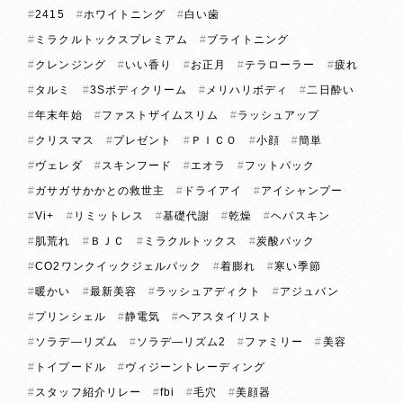
2415
ホワイトニング
白い歯
ミラクルトックスプレミアム
ブライトニング
クレンジング
いい香り
お正月
テラローラー
疲れ
タルミ
3Sボディクリーム
メリハリボディ
二日酔い
年末年始
ファストザイムスリム
ラッシュアップ
クリスマス
プレゼント
ＰＩＣＯ
小顔
簡単
ヴェレダ
スキンフード
エオラ
フットパック
ガサガサかかとの救世主
ドライアイ
アイシャンプー
Vi+
リミットレス
基礎代謝
乾燥
ヘパスキン
肌荒れ
ＢＪＣ
ミラクルトックス
炭酸パック
CO2ワンクイックジェルパック
着膨れ
寒い季節
暖かい
最新美容
ラッシュアディクト
アジュバン
プリンシェル
静電気
ヘアスタイリスト
ソラデ―リズム
ソラデ―リズム2
ファミリー
美容
トイプードル
ヴィジーントレーディング
スタッフ紹介リレー
fbi
毛穴
美顔器