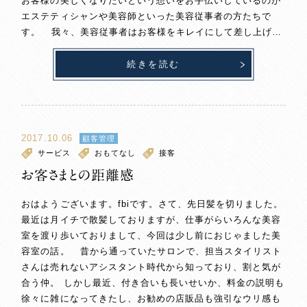
お客様の美しくなりたいという想いをお手伝いしているのが
エステティシャンや美容師といった美容従事者の方たちで
す。 我々、美容従事者はお客様をキレイにして差し上げ…
続きを読む
2017.10.06
顧客管理
サービス
おもてなし
接客
お客さまとの距離感
おはようございます。fbiです。さて、先日髪を切りました。
最近は月イチで散髪しておりますが、仕事がらいろんな美容
室を渡り歩いておりまして、今回は少し前におじゃました美
容室の話。 昔から通っていたサロンで、担当スタイリスト
さんは売れないアシスタント時代から知っており、割と気が
合う仲。 しかし最近、付き合いも長いせいか、料金の説明も
徐々に雑になってきたし、お勧めの店販品も強引なウリ感も