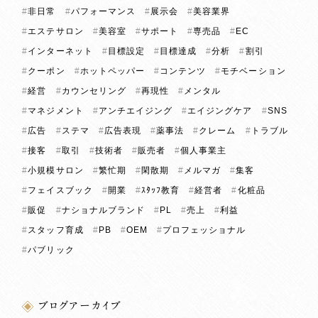
非日常
パフォーマンス
展示会
美容業界
エステサロン
美容室
サポート
専売品
EC
インターネット
目標設定
目標達成
分析
割引
クーポン
ホットペッパー
コンテンツ
モチベーション
経営
カウンセリング
再現性
メンタル
マネジメント
アンチエイジング
エイジングケア
SNS
広告
ステマ
広告表現
薬事法
クレーム
トラブル
接客
取引
技術者
販売者
個人事業主
小規模サロン
繁忙期
閑散期
メルマガ
集客
フェイスブック
開業
ｽﾀｯﾌ教育
経営者
化粧品
販促
ナショナルブランド
PL
売上
利益
スタッフ育成
PB
OEM
プロフェッショナル
パブリック
ブログアーカイブ