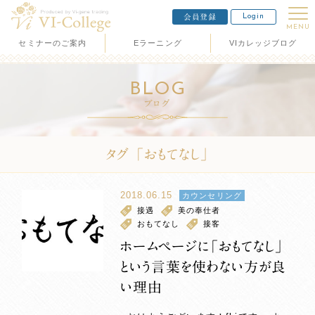
Login
会員登録
MENU
セミナーのご案内
Eラーニング
VIカレッジブログ
BLOG
ブログ
タグ 「おもてなし」
2018.06.15
カウンセリング
接遇
美の奉仕者
おもてなし
接客
ホームページに「おもてなし」
という言葉を使わない方が良
い理由