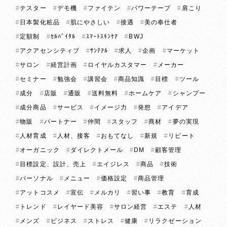
テスター
デモ機
ファイテン
パワーテープ
肩こり
日本製化粧品
肌にやさしい
接遇
美の奉仕者
定額制
ｾﾙﾊﾞｲﾀﾙ
ｽﾏｰﾄｽｷﾝｹｱ
BWJ
アクアセンシティブ
ｻﾝﾃｱﾙ
求人
企画
マーケット
サロン
経営計画
ロイヤルカスタマー
メーカー
セミナー
勉強会
講習会
商品知識
目標
ツール
成分
店販
通販
送料無料
ホームケア
シャンプー
成分商品
サービス
イメージ力
発想
アイデア
物販
パートナー
仲間
スタッフ
商材
夢の実現
人材育成
人材、接客
おもてなし
新規
リピート
オーガニック
ダイレクトメール
DM
顧客管理
目標設定、設計、売上
エイジレス
商品
技術
パーソナル
メニュー
価格設定
商品管理
アットコスメ
宣伝
メルカリ
習い事
教育
育成
トレンド
レイヤード美容
サロン経営
エステ
人材
メンズ
ビジネス
ストレス
健康
リラクゼーション