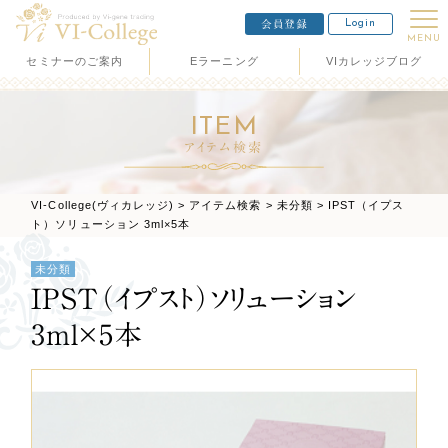
Login
会員登録
MENU
セミナーのご案内
Eラーニング
VIカレッジブログ
ITEM
アイテム検索
VI-College(ヴィカレッジ)
>
アイテム検索
>
未分類
>
IPST（イプス
ト）ソリューション 3ml×5本
未分類
IPST（イプスト）ソリューション
3ml×5本