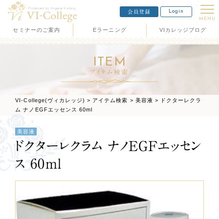
Login
会員登録
MENU
セミナーのご案内
Eラーニング
VIカレッジブログ
ITEM
アイテム検索
VI-College(ヴィカレッジ)
>
アイテム検索
>
美容液
>
ドクターレクラ
ム ナノEGFエッセンス 60ml
美容液
ドクターレクラム ナノEGFエッセン
ス 60ml