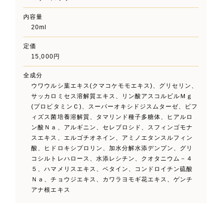
内容量
20ml
定価
15,000円
全成分
ウワウルシ葉エキス(クマコケモモエキス)、グリセリン、
サッカロミセス溶解質エキス、リン酸アスコルビルＭｇ
(プロビタミンＣ)、スーパーオキシドジスムターゼ、ビフ
ィズス菌培養溶解質、タマリンド種子多糖体、ヒアルロ
ン酸Ｎａ、アルギニン、セレブロシド、スフィンゴモナ
スエキス、エルゴチオネイン、アミノエタンスルフィン
酸、ヒドロキシプロリン、加水分解水添デンプン、グリ
コシルトレハロース、水添レシチン、クオタニウム－４
５、ハマメリスエキス、ベタイン、コンドロイチン硫酸
Ｎａ、チョウジエキス、カワラヨモギ花エキス、ゲンチ
アナ根エキス