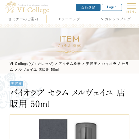
Login
会員登録
MENU
セミナーのご案内
Eラーニング
VIカレッジブログ
ITEM
アイテム検索
VI-College(ヴィカレッジ)
>
アイテム検索
>
美容液
>
バイオラブ セラ
ム メルヴェイユ 店販用 50ml
美容液
バイオラブ セラム メルヴェイユ 店
販用 50ml