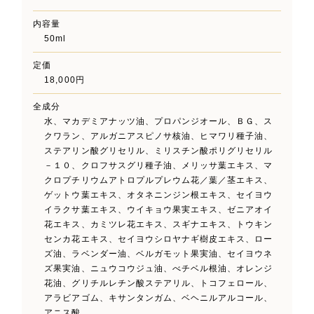
内容量
50ml
定価
18,000円
全成分
水、マカデミアナッツ油、プロパンジオール、ＢＧ、ス
クワラン、アルガニアスピノサ核油、ヒマワリ種子油、
ステアリン酸グリセリル、ミリスチン酸ポリグリセリル
－１０、クロフサスグリ種子油、メリッサ葉エキス、マ
クロプチリウムアトロプルプレウム花／葉／茎エキス、
ゲットウ葉エキス、オタネニンジン根エキス、セイヨウ
イラクサ葉エキス、ウイキョウ果実エキス、ゼニアオイ
花エキス、カミツレ花エキス、スギナエキス、トウキン
センカ花エキス、セイヨウシロヤナギ樹皮エキス、ロー
ズ油、ラベンダー油、ベルガモット果実油、セイヨウネ
ズ果実油、ニュウコウジュ油、べチベル根油、オレンジ
花油、グリチルレチン酸ステアリル、トコフェロール、
アラビアゴム、キサンタンガム、ベヘニルアルコール、
アニス酸