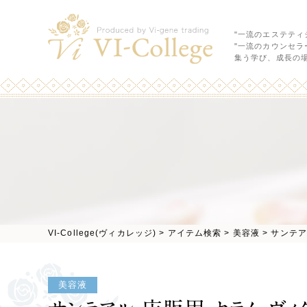
"一流のエステティ
"一流のカウンセラ
集う学び、成長の
VI-College(ヴィカレッジ)
>
アイテム検索
>
美容液
>
サンテア
美容液