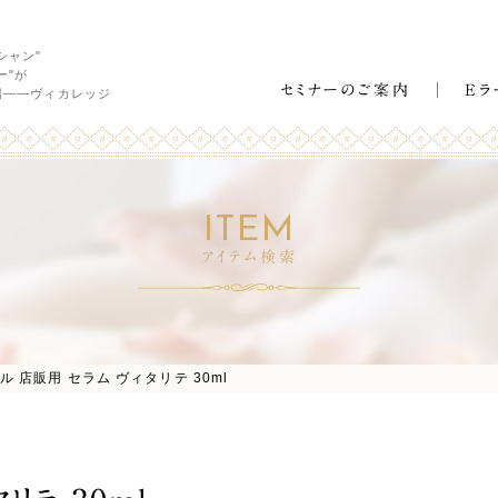
シャン"
ー"が
セミナーのご案内
Eラ
場――ヴィカレッジ
ITEM
アイテム検索
ル 店販用 セラム ヴィタリテ 30ml