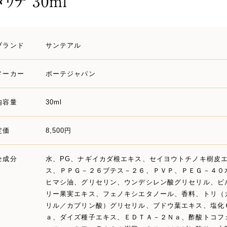
リテ 30ml
ブランド
サンテアル
メーカー
ボーテジャパン
内容量
30ml
定価
8,500円
全成分
水、PG、ナギイカダ根エキス、セイヨウトチノキ樹皮
ス、ＰＰＧ－２６ブテス－２６、ＰＶＰ、ＰＥＧ－４０
ヒマシ油、グリセリン、ウンデシレン酸グリセリル、ビ
リー果実エキス、フェノキシエタノール、香料、トリ（
リル／カプリン酸）グリセリル、ブドウ葉エキス、塩化
ａ、ダイズ種子エキス、ＥＤＴＡ－２Ｎａ、酢酸トコフ