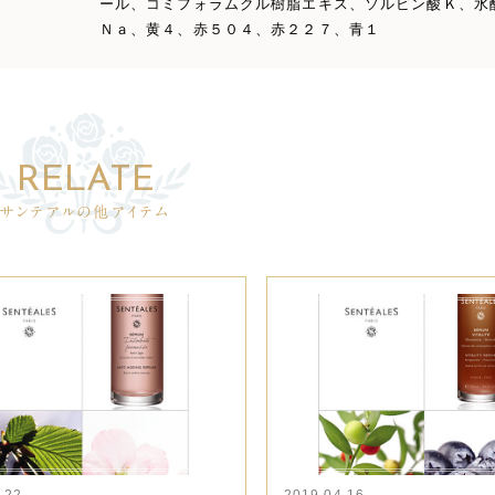
ール、コミフォラムクル樹脂エキス、ソルビン酸Ｋ、水
Ｎａ、黄４、赤５０４、赤２２７、青１
サンテアルの他アイテム
.22
2019.04.16