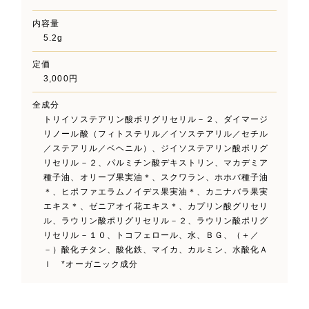
内容量
5.2g
定価
3,000円
全成分
トリイソステアリン酸ポリグリセリル－２、ダイマージ
リノール酸（フィトステリル／イソステアリル／セチル
／ステアリル／ベヘニル）、ジイソステアリン酸ポリグ
リセリル－２、パルミチン酸デキストリン、マカデミア
種子油、オリーブ果実油＊、スクワラン、ホホバ種子油
＊、ヒポファエラムノイデス果実油＊、カニナバラ果実
エキス＊、ゼニアオイ花エキス＊、カプリン酸グリセリ
ル、ラウリン酸ポリグリセリル－２、ラウリン酸ポリグ
リセリル－１０、トコフェロール、水、ＢＧ、（＋／
－）酸化チタン、酸化鉄、マイカ、カルミン、水酸化Ａ
ｌ *オーガニック成分