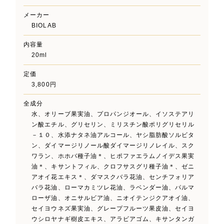
メーカー
BIOLAB
内容量
20ml
定価
3,800円
全成分
水、オリーブ果実油、プロパンジオール、イソステアリ
ン酸エチル、グリセリン、ミリスチン酸ポリグリセリル
－１０、水添ナタネ油アルコール、ヤシ脂肪酸ソルビタ
ン、ダイマージリノール酸ダイマージリノレイル、スク
ワラン、ホホバ種子油＊、ヒポファエラムノイデス果実
油＊、キサントフィル、クロフサスグリ種子油＊、ゼニ
アオイ花エキス＊、ダマスクバラ花油、センチフォリア
バラ花油、ローマカミツレ花油、ラベンダー油、パルマ
ローザ油、オニサルビア油、ニオイテンジクアオイ油、
セイヨウネズ果実油、グレープフルーツ果皮油、セイヨ
ウシロヤナギ樹皮エキス、アラビアゴム、キサンタンガ