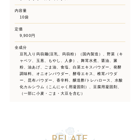
内容量
10袋
定価
9,900円
全成分
豆乳入り蒟蒻麺(豆乳、蒟蒻粉）（国内製造）、野菜（キ
ャベツ、玉葱、もやし、人参）、舞茸水煮、醤油、澱
粉、油あげ、ごま油、食塩、白菜エキスパウダー、発酵
調味料、オニオンパウダー、酵母エキス、椎茸パウダ
ー、昆布パウダー、香辛料、醸造酢/トレハロース、水酸
化カルシウム（こんにゃく用凝固剤）、豆腐用凝固剤、
（一部に小麦・ごま・大豆を含む）