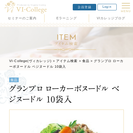
Login
会員登録
MENU
セミナーのご案内
Eラーニング
VIカレッジブログ
ITEM
アイテム検索
VI-College(ヴィカレッジ)
>
アイテム検索
>
食品
>
グランプロ ローカ
ーボヌードル ベジヌードル 10袋入
食品
グランプロ ローカーボヌードル ベ
ジヌードル 10袋入