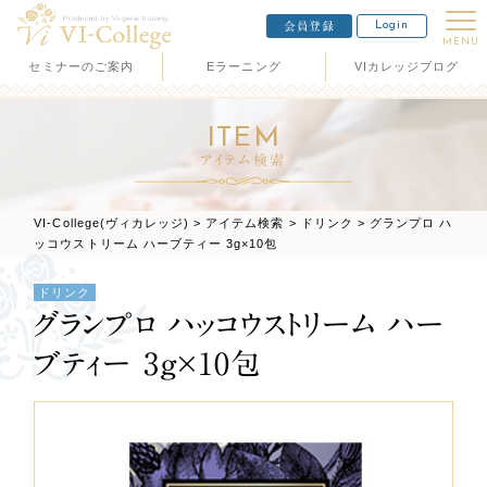
Login
会員登録
MENU
セミナーのご案内
Eラーニング
VIカレッジブログ
ITEM
アイテム検索
VI-College(ヴィカレッジ)
>
アイテム検索
>
ドリンク
>
グランプロ ハ
ッコウストリーム ハーブティー 3g×10包
ドリンク
グランプロ ハッコウストリーム ハー
ブティー 3g×10包