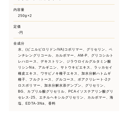
内容量
250g×2
定価
-円
全成分
水、(ビニルピロリドン/VA)コボリマー、グリセリン、ペ
ンチレングリコール、カルボマー、AM-P、グリコシルト
レハロース、デキストリン、ジラウロイルグルタミン酸
リシンNa、アルギニン、サトウキビエキス、ラッカセイ
種皮エキス、ワサビノキ種子エキス、加水分解ハトムギ
種子、フルクトース、グルコース、ポアクリレート-2ク
ロスポリマー、加水分解水添デンプン、グリセリン、
BG、カプリル酸グリセリル、PCAイソステアリン酸グリ
セレス-25、エチルヘキシルグリセリン、カルボマー、海
塩、EDTA-3Na、香料