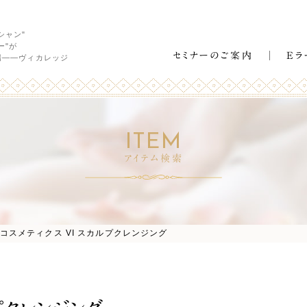
シャン"
ー"が
セミナーのご案内
Eラ
場――ヴィカレッジ
ITEM
アイテム検索
コスメティクス VI スカルプクレンジング