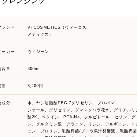
プクレンジング
ブランド
VI COSMETICS（ヴィーコス
メティクス）
メーカー
ヴィジーン
内容量
300ml
定価
3,200円
全成分
水、ヤシ油脂酸PEG-7グリセリン、プロパン
ジオール、グリセリン、ダマスクバラ花水、グリチルリ
酸2K、ペタイン、PCA-Na、ソルビトール、セリン、グ
ン、グルタミン酸、アラニン、リシン、アルギニン、ト
ニン、プロリン、乳酸桿菌/ブトウ果汁発酵液、乳酸桿菌