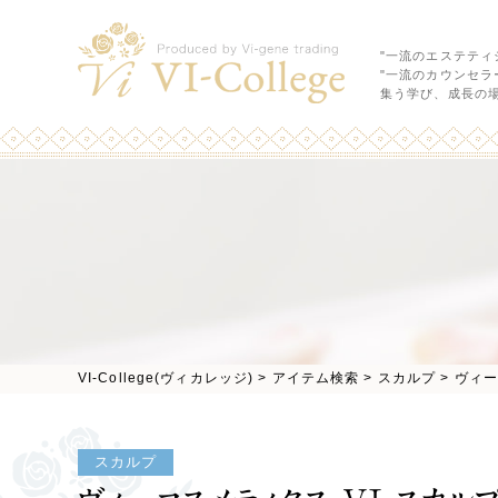
"一流のエステティ
"一流のカウンセラ
集う学び、成長の
VI-College(ヴィカレッジ)
>
アイテム検索
>
スカルプ
>
ヴィー
スカルプ