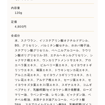
内容量
120g
定価
4,800円
全成分
水、スクワラン、イソステアリン酸オクチルドデシル、
BG、グリセリン、パルミチン酸セチル、ホホバ種子油、
ステアリン酸グリセリル、ベヘニルアルコール、ラウリ
ン酸ポリグリセリル-10、エチルヘキシルグリセリン、シ
ャクヤク根エキス、ウンカリアトメントサエキス、アロ
エベラ葉エキス、 ビルベリー葉エキス、セイヨウオトギ
リソウエキス、褐藻エキス、トウキンセンカ花エキス、
アルニカ花エキス、 セイヨウノコギリソウエキス、カミ
ツレ花エキス、アルテア根エキス、セージ葉エキス、セ
イヨウキズタ葉エキス/茎エキス、スギナエキス、コムギ
ペプチヒド、乳酸桿菌/セイヨウナシ果汁発酵液、ローズ
マリー油、ラベンダー油、レモン油、ビャクダン油、ベ
チベル根油、水添ナタネ油アルコール、ペンテト酸
5NA、 ステアロイルグルタミン酸NA、乳酸桿菌/ダイコ