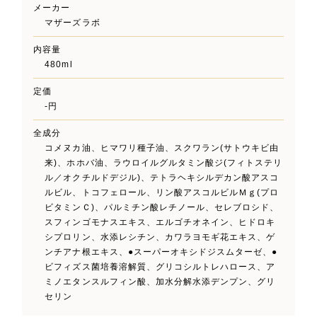
メーカー
マザーズラボ
内容量
480ml
定価
-円
全成分
コメヌカ油、ヒマワリ種子油、スクワラン(サトウキビ由
来)、ホホバ油、ラウロイルグルタミン酸ジ(フィトステリ
ル／オクチルドデジル)、テトラヘキシルデカン酸アスコ
ルビル、トコフェロール、リン酸アスコルビルＭｇ(プロ
ビタミンＣ)、パルミチン酸レチノール、セレブロシド、
スフィンゴモナスエキス、エルゴチオネイン、ヒドロキ
シプロリン、水添レシチン、カワラヨモギ花エキス、ゲ
ンチアナ根エキス、●スーパーオキシドジスムターゼ、●
ビフィズス菌培養溶解質、グリコシルトレハロース、ア
ミノエタンスルフィン酸、加水分解水添デンプン、グリ
セリン